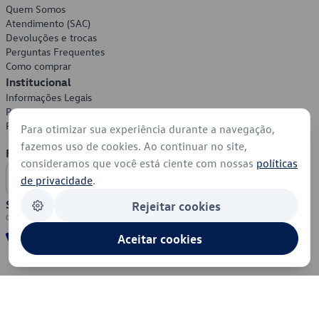
Quem Somos
Atendimento (SAC)
Devoluções e trocas
Perguntas Frequentes
Como comprar
Institucional
Informações Legais
Política de Privacidade
Política de Cookies
Para otimizar sua experiência durante a navegação,
fazemos uso de cookies. Ao continuar no site,
Formas de Pagamento
consideramos que você está ciente com nossas
políticas
de privacidade
.
Segurança
Rejeitar cookies
Aceitar cookies
© 2026 - Volkswagen do Brasil - Todos os direitos reservados