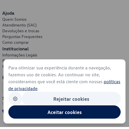
Ajuda
Quem Somos
Atendimento (SAC)
Devoluções e trocas
Perguntas Frequentes
Como comprar
Institucional
Informações Legais
Política de Privacidade
Política de Cookies
Para otimizar sua experiência durante a navegação,
fazemos uso de cookies. Ao continuar no site,
Formas de Pagamento
consideramos que você está ciente com nossas
políticas
de privacidade
.
Segurança
Rejeitar cookies
Aceitar cookies