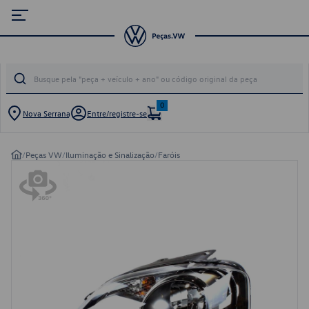
0
Nova Serrana
Entre/registre-se
/
Peças VW
/
Iluminação e Sinalização
/
Faróis