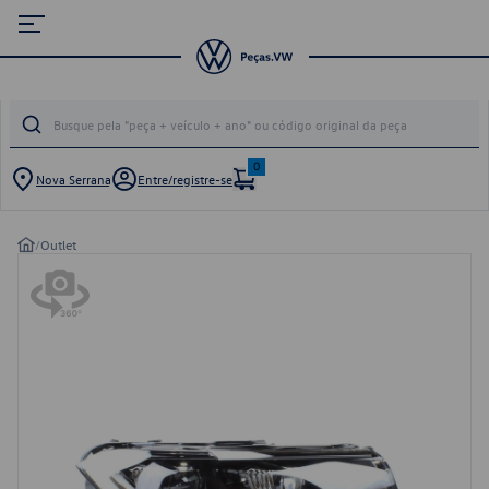
0
Nova Serrana
Entre/registre-se
/
Outlet