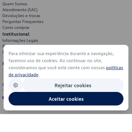
Quem Somos
Atendimento (SAC)
Devoluções e trocas
Perguntas Frequentes
Como comprar
Institucional
Informações Legais
Política de Privacidade
Política de Cookies
Para otimizar sua experiência durante a navegação,
fazemos uso de cookies. Ao continuar no site,
Formas de Pagamento
consideramos que você está ciente com nossas
políticas
de privacidade
.
Segurança
Rejeitar cookies
Aceitar cookies
© 2026 - Volkswagen do Brasil - Todos os direitos reservados