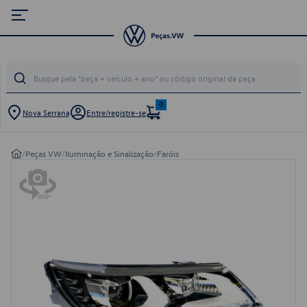
0
Nova Serrana
Entre/registre-se
/
Peças VW
/
Iluminação e Sinalização
/
Faróis