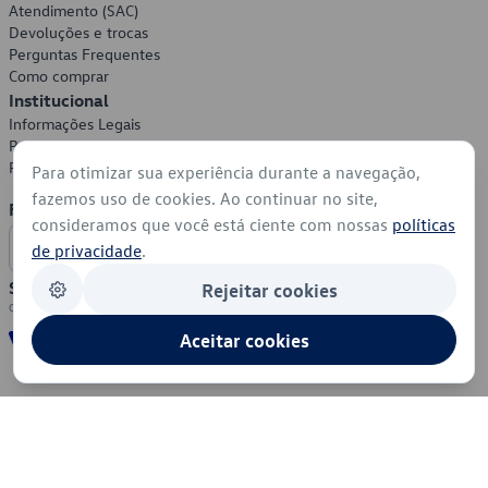
Atendimento (SAC)
Devoluções e trocas
Perguntas Frequentes
Como comprar
Institucional
Informações Legais
Política de Privacidade
Política de Cookies
Para otimizar sua experiência durante a navegação,
fazemos uso de cookies. Ao continuar no site,
Formas de Pagamento
consideramos que você está ciente com nossas
políticas
de privacidade
.
Segurança
Rejeitar cookies
Aceitar cookies
© 2026 - Volkswagen do Brasil - Todos os direitos reservados