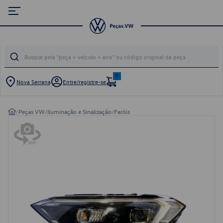
0
Nova Serrana
Entre/registre-se
/
Peças VW
/
Iluminação e Sinalização
/
Faróis