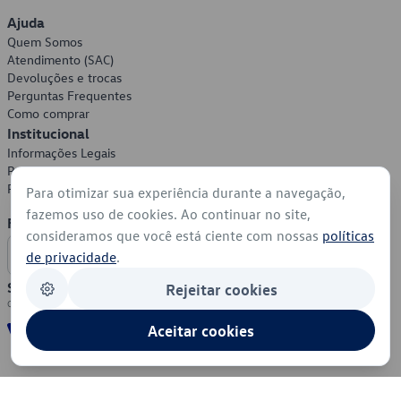
Ajuda
Quem Somos
Atendimento (SAC)
Devoluções e trocas
Perguntas Frequentes
Como comprar
Institucional
Informações Legais
Política de Privacidade
Política de Cookies
Para otimizar sua experiência durante a navegação,
fazemos uso de cookies. Ao continuar no site,
Formas de Pagamento
consideramos que você está ciente com nossas
políticas
de privacidade
.
Segurança
Rejeitar cookies
Aceitar cookies