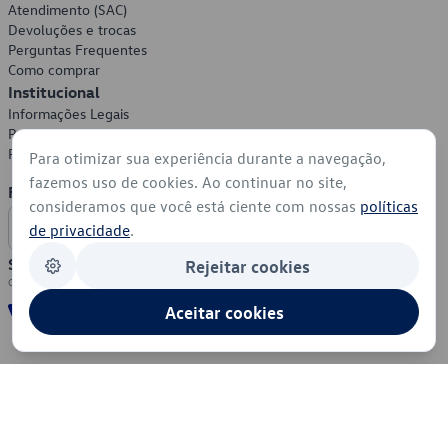
Atendimento (SAC)
Devoluções e trocas
Perguntas Frequentes
Como comprar
Institucional
Informações Legais
Política de Privacidade
Política de Cookies
Para otimizar sua experiência durante a navegação,
fazemos uso de cookies. Ao continuar no site,
Formas de Pagamento
consideramos que você está ciente com nossas
políticas
de privacidade
.
Segurança
Rejeitar cookies
Aceitar cookies
© 2026 - Volkswagen do Brasil - Todos os direitos reservados