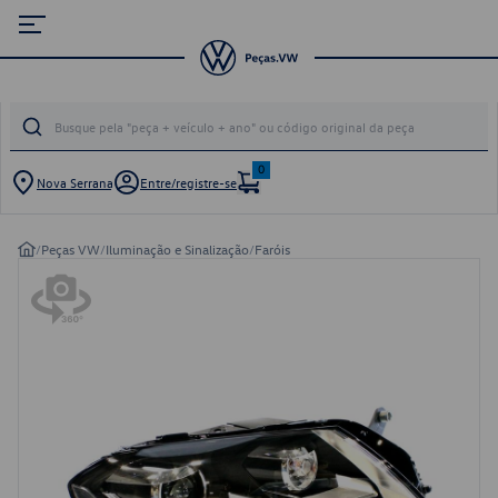
0
Nova Serrana
Entre/registre-se
/
Peças VW
/
Iluminação e Sinalização
/
Faróis