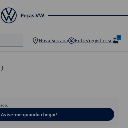
0
Nova Serrana
Entre/registre-se
7J
tado.
Avise-me quando chegar!