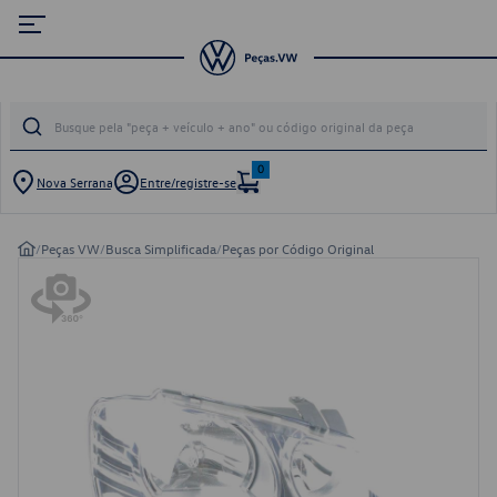
0
Nova Serrana
Entre/registre-se
/
Peças VW
/
Busca Simplificada
/
Peças por Código Original