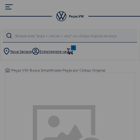
0
Nova Serrana
Entre/registre-se
/
Peças VW
/
Busca Simplificada
/
Peças por Código Original