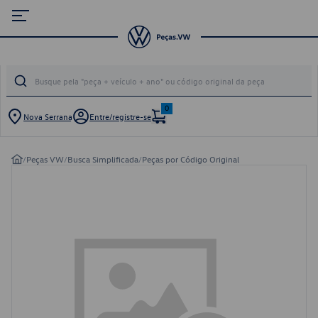
0
Nova Serrana
Entre/registre-se
/
Peças VW
/
Busca Simplificada
/
Peças por Código Original