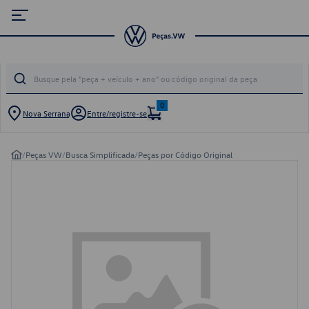
0
Nova Serrana
Entre/registre-se
/
Peças VW
/
Busca Simplificada
/
Peças por Código Original