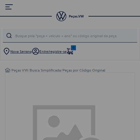
0
Nova Serrana
Entre/registre-se
/
Peças VW
/
Busca Simplificada
/
Peças por Código Original