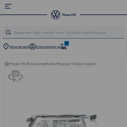
0
Nova Serrana
Entre/registre-se
/
Peças VW
/
Busca Simplificada
/
Peças por Código Original