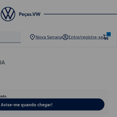
0
Nova Serrana
Entre/registre-se
0A
tado.
Avise-me quando chegar!