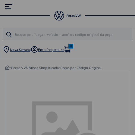
0
Nova Serrana
Entre/registre-se
/
Peças VW
/
Busca Simplificada
/
Peças por Código Original