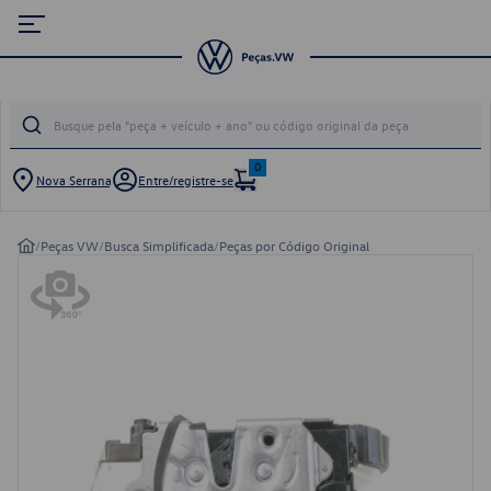
0
Nova Serrana
Entre/registre-se
/
Peças VW
/
Busca Simplificada
/
Peças por Código Original