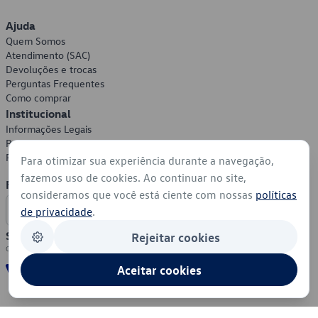
Ajuda
Quem Somos
Atendimento (SAC)
Devoluções e trocas
Perguntas Frequentes
Como comprar
Institucional
Informações Legais
Política de Privacidade
Política de Cookies
Para otimizar sua experiência durante a navegação,
fazemos uso de cookies. Ao continuar no site,
Formas de Pagamento
consideramos que você está ciente com nossas
políticas
de privacidade
.
Segurança
Rejeitar cookies
Aceitar cookies