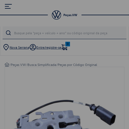
0
Nova Serrana
Entre/registre-se
/
Peças VW
/
Busca Simplificada
/
Peças por Código Original