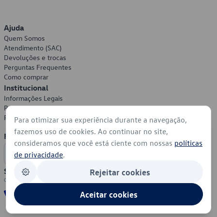
Ajuda
Quem Somos
Atendimento (SAC)
Devoluções e trocas
Perguntas Frequentes
Como comprar
Institucional
Informações Legais
Política de Privacidade
Política de Cookies
Para otimizar sua experiência durante a navegação,
fazemos uso de cookies. Ao continuar no site,
Formas de Pagamento
consideramos que você está ciente com nossas
políticas
de privacidade
.
Segurança
Rejeitar cookies
Aceitar cookies