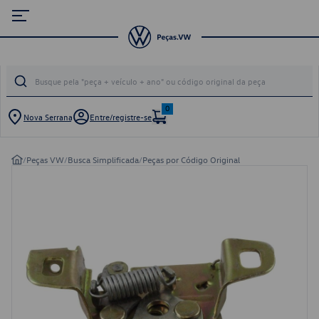
0
Nova Serrana
Entre/registre-se
/
Peças VW
/
Busca Simplificada
/
Peças por Código Original