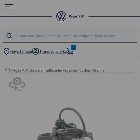
0
Nova Serrana
Entre/registre-se
/
Peças VW
/
Busca Simplificada
/
Peças por Código Original