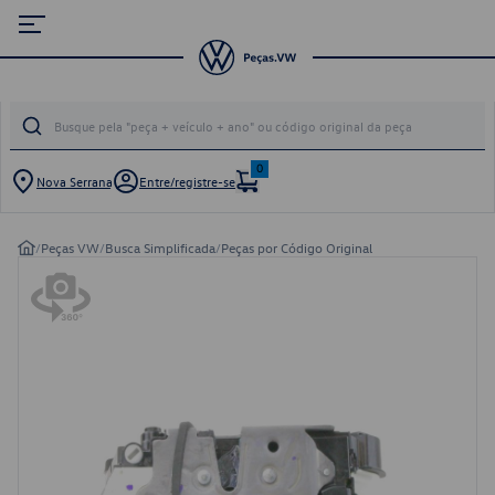
0
Nova Serrana
Entre/registre-se
/
Peças VW
/
Busca Simplificada
/
Peças por Código Original