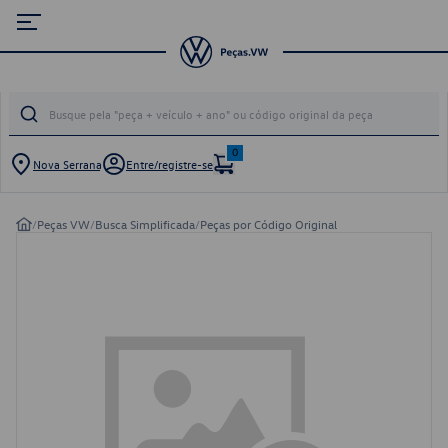
0
Nova Serrana
Entre/registre-se
/
Peças VW
/
Busca Simplificada
/
Peças por Código Original