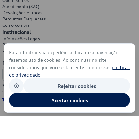
Quem Somos
Atendimento (SAC)
Devoluções e trocas
Perguntas Frequentes
Como comprar
Institucional
Informações Legais
Política de Privacidade
Política de Cookies
Para otimizar sua experiência durante a navegação,
fazemos uso de cookies. Ao continuar no site,
Formas de Pagamento
consideramos que você está ciente com nossas
políticas
de privacidade
.
Segurança
Rejeitar cookies
Aceitar cookies
© 2026 - Volkswagen do Brasil - Todos os direitos reservados