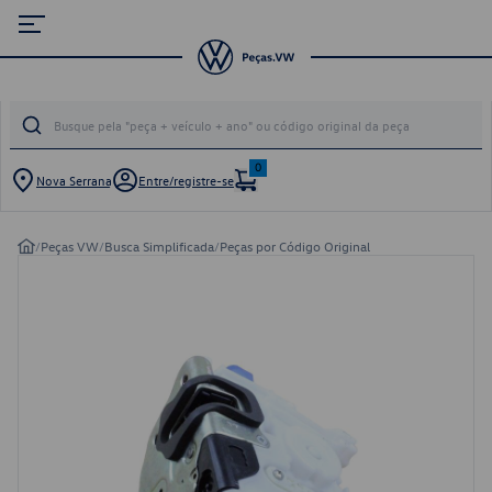
0
Nova Serrana
Entre/registre-se
/
Peças VW
/
Busca Simplificada
/
Peças por Código Original