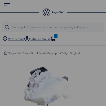
0
Nova Serrana
Entre/registre-se
/
Peças VW
/
Busca Simplificada
/
Peças por Código Original