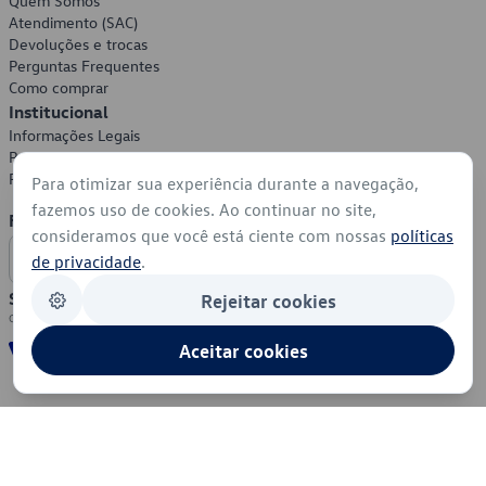
Quem Somos
Atendimento (SAC)
Devoluções e trocas
Perguntas Frequentes
Como comprar
Institucional
Informações Legais
Política de Privacidade
Política de Cookies
Para otimizar sua experiência durante a navegação,
fazemos uso de cookies. Ao continuar no site,
Formas de Pagamento
consideramos que você está ciente com nossas
políticas
de privacidade
.
Segurança
Rejeitar cookies
Aceitar cookies
© 2026 - Volkswagen do Brasil - Todos os direitos reservados