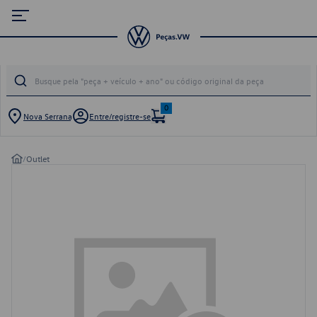
0
Nova Serrana
Entre/registre-se
/
Outlet