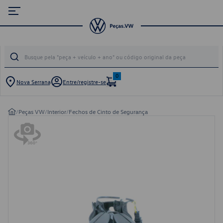
0
Nova Serrana
Entre/registre-se
/
Peças VW
/
Interior
/
Fechos de Cinto de Segurança