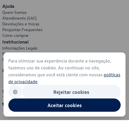
Ajuda
Quem Somos
Atendimento (SAC)
Devoluções e trocas
Perguntas Frequentes
Como comprar
Institucional
Informações Legais
Política de Privacidade
Política de Cookies
Para otimizar sua experiência durante a navegação,
fazemos uso de cookies. Ao continuar no site,
Formas de Pagamento
consideramos que você está ciente com nossas
políticas
de privacidade
.
Segurança
Rejeitar cookies
Aceitar cookies