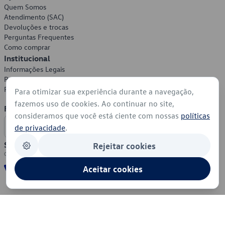
Quem Somos
Atendimento (SAC)
Devoluções e trocas
Perguntas Frequentes
Como comprar
Institucional
Informações Legais
Política de Privacidade
Política de Cookies
Para otimizar sua experiência durante a navegação,
fazemos uso de cookies. Ao continuar no site,
Formas de Pagamento
consideramos que você está ciente com nossas
políticas
de privacidade
.
Segurança
Rejeitar cookies
Aceitar cookies
© 2026 - Volkswagen do Brasil - Todos os direitos reservados