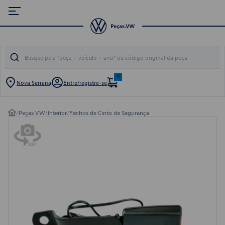
0
Nova Serrana
Entre/registre-se
/
Peças VW
/
Interior
/
Fechos de Cinto de Segurança