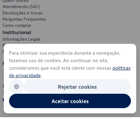
Quem Somos
Atendimento (SAC)
Devoluções e trocas
Perguntas Frequentes
Como comprar
Institucional
Informações Legais
Política de Privacidade
Política de Cookies
Para otimizar sua experiência durante a navegação,
fazemos uso de cookies. Ao continuar no site,
Formas de Pagamento
consideramos que você está ciente com nossas
políticas
de privacidade
.
Segurança
Rejeitar cookies
Aceitar cookies
© 2026 - Volkswagen do Brasil - Todos os direitos reservados