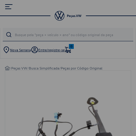
0
Nova Serrana
Entre/registre-se
/
Peças VW
/
Busca Simplificada
/
Peças por Código Original