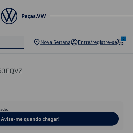
0
Nova Serrana
Entre/registre-se
53EQVZ
tado.
Avise-me quando chegar!