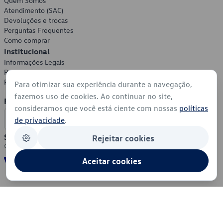
Quem Somos
Atendimento (SAC)
Devoluções e trocas
Perguntas Frequentes
Como comprar
Institucional
Informações Legais
Política de Privacidade
Política de Cookies
Para otimizar sua experiência durante a navegação,
fazemos uso de cookies. Ao continuar no site,
Formas de Pagamento
consideramos que você está ciente com nossas
políticas
de privacidade
.
Segurança
Rejeitar cookies
Aceitar cookies
© 2026 - Volkswagen do Brasil - Todos os direitos reservados