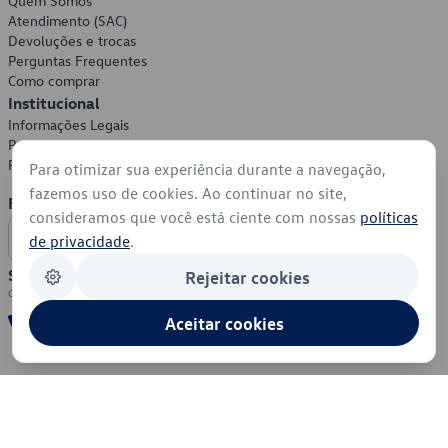
Quem Somos
Atendimento (SAC)
Devoluções e trocas
Perguntas Frequentes
Como comprar
Institucional
Informações Legais
Política de Privacidade
Política de Cookies
Para otimizar sua experiência durante a navegação,
fazemos uso de cookies. Ao continuar no site,
Formas de Pagamento
consideramos que você está ciente com nossas
políticas
de privacidade
.
Segurança
Rejeitar cookies
Aceitar cookies
© 2026 - Volkswagen do Brasil - Todos os direitos reservados