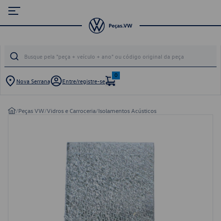
0
Nova Serrana
Entre/registre-se
/
Peças VW
/
Vidros e Carroceria
/
Isolamentos Acústicos