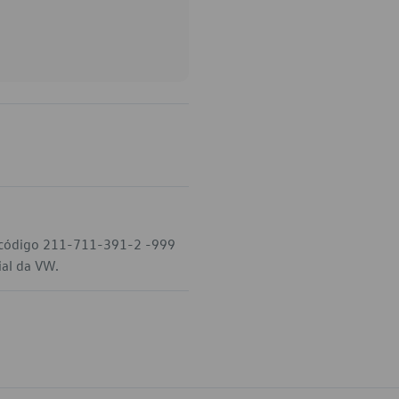
o código 211-711-391-2 -999
ial da VW.