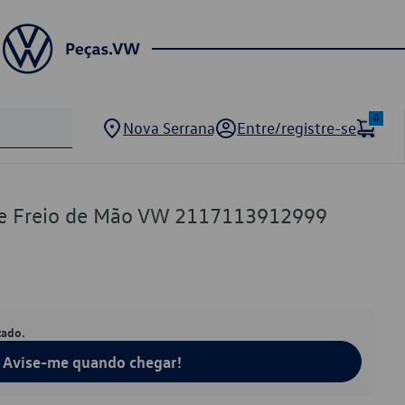
0
Nova Serrana
Entre/registre-se
 de Freio de Mão VW 2117113912999
tado.
Avise-me quando chegar!