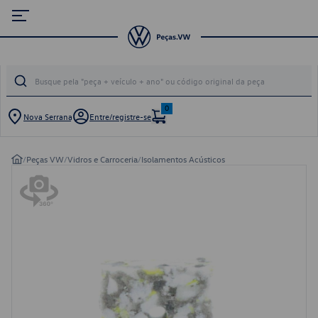
0
Nova Serrana
Entre/registre-se
/
Peças VW
/
Vidros e Carroceria
/
Isolamentos Acústicos