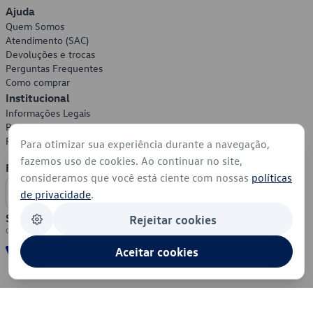
Ajuda
Quem Somos
Atendimento (SAC)
Devoluções e trocas
Perguntas Frequentes
Como comprar
Institucional
Informações Legais
Política de Privacidade
Política de Cookies
Para otimizar sua experiência durante a navegação,
fazemos uso de cookies. Ao continuar no site,
Formas de Pagamento
consideramos que você está ciente com nossas
políticas
de privacidade
.
Segurança
Rejeitar cookies
Aceitar cookies