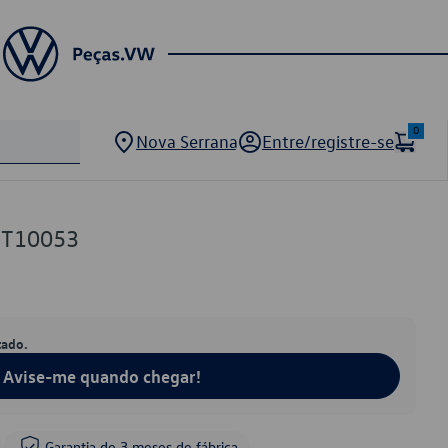
0
Nova Serrana
Entre/registre-se
GT10053
tado.
Avise-me quando chegar!
Garantia de 3 meses de fábrica