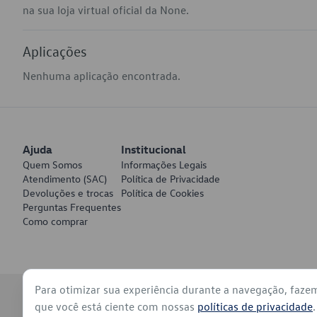
na sua loja virtual oficial da None.
Aplicações
Nenhuma aplicação encontrada.
Ajuda
Institucional
Quem Somos
Informações Legais
Atendimento (SAC)
Política de Privacidade
Devoluções e trocas
Política de Cookies
Perguntas Frequentes
Como comprar
Para otimizar sua experiência durante a navegação, faze
© 2026 - Volkswagen do Brasil - Todos os direitos reservados
que você está ciente com nossas
políticas de privacidade
.