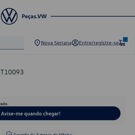
0
Nova Serrana
Entre/registre-se
GT10093
tado.
Avise-me quando chegar!
Garantia de 3 meses de fábrica