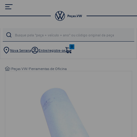
0
Nova Serrana
Entre/registre-se
/
Peças VW
/
Ferramentas de Oficina