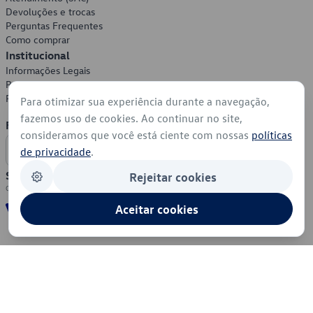
Devoluções e trocas
Perguntas Frequentes
Como comprar
Institucional
Informações Legais
Política de Privacidade
Política de Cookies
Para otimizar sua experiência durante a navegação,
fazemos uso de cookies. Ao continuar no site,
Formas de Pagamento
consideramos que você está ciente com nossas
políticas
de privacidade
.
Segurança
Rejeitar cookies
Aceitar cookies
© 2026 - Volkswagen do Brasil - Todos os direitos reservados