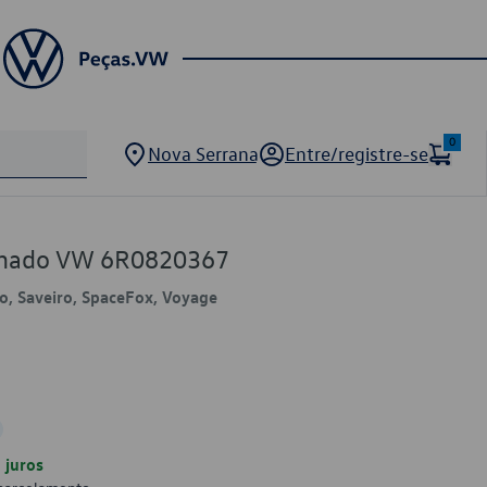
0
Nova Serrana
Entre/registre-se
ionado VW 6R0820367
lo, Saveiro, SpaceFox, Voyage
juros