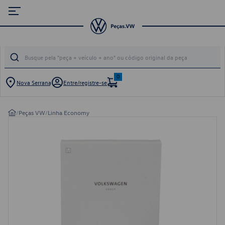
0
Nova Serrana
Entre/registre-se
/
Peças VW
/
Linha Economy