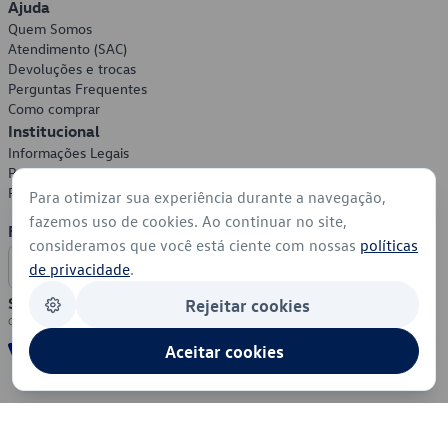
Ajuda
Quem Somos
Atendimento (SAC)
Devoluções e trocas
Perguntas Frequentes
Como comprar
Institucional
Informações Legais
Política de Privacidade
Política de Cookies
Para otimizar sua experiência durante a navegação,
fazemos uso de cookies. Ao continuar no site,
Formas de Pagamento
consideramos que você está ciente com nossas
políticas
de privacidade
.
Segurança
Rejeitar cookies
Aceitar cookies