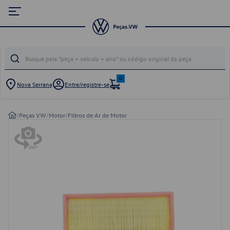
0
Nova Serrana
Entre/registre-se
/
Peças VW
/
Motor
/
Filtros de Ar de Motor