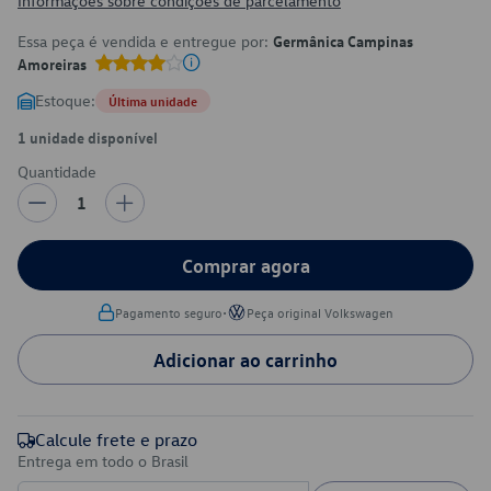
Informações sobre condições de parcelamento
Essa peça é vendida e entregue por:
Germânica Campinas
Amoreiras
Estoque:
Última unidade
1 unidade disponível
Quantidade
1
Comprar agora
•
Pagamento seguro
Peça original Volkswagen
Adicionar ao carrinho
Calcule frete e prazo
Entrega em todo o Brasil