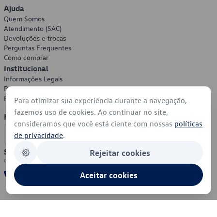
Ajuda
Quem Somos
Atendimento (SAC)
Devoluções e trocas
Perguntas Frequentes
Como comprar
Institucional
Informações Legais
Política de Privacidade
Política de Cookies
Para otimizar sua experiência durante a navegação,
fazemos uso de cookies. Ao continuar no site,
Formas de Pagamento
consideramos que você está ciente com nossas
políticas
de privacidade
.
Segurança
Rejeitar cookies
Aceitar cookies