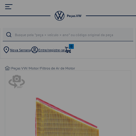
0
Nova Serrana
Entre/registre-se
/
Peças VW
/
Motor
/
Filtros de Ar de Motor