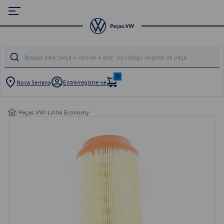
0
Nova Serrana
Entre/registre-se
/
Peças VW
/
Linha Economy