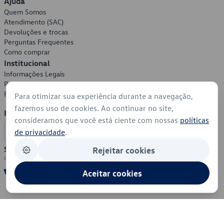
Ajuda
Quem Somos
Atendimento (SAC)
Devoluções e trocas
Perguntas Frequentes
Como comprar
Institucional
Informações Legais
Política de Privacidade
Política de Cookies
Para otimizar sua experiência durante a navegação,
fazemos uso de cookies. Ao continuar no site,
Formas de Pagamento
consideramos que você está ciente com nossas
políticas
de privacidade
.
Segurança
Rejeitar cookies
Aceitar cookies
© 2026 - Volkswagen do Brasil - Todos os direitos reservados