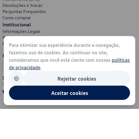
Devoluções e trocas
Perguntas Frequentes
Como comprar
Institucional
Informações Legais
Política de Privacidade
Política de Cookies
Para otimizar sua experiência durante a navegação,
fazemos uso de cookies. Ao continuar no site,
Formas de Pagamento
consideramos que você está ciente com nossas
políticas
de privacidade
.
Segurança
Rejeitar cookies
Aceitar cookies
© 2026 - Volkswagen do Brasil - Todos os direitos reservados