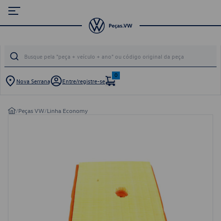
0
Nova Serrana
Entre/registre-se
/
Peças VW
/
Linha Economy