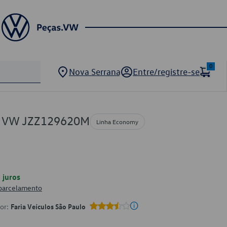
0
Nova Serrana
Entre/registre-se
or VW JZZ129620M
Linha Economy
juros
 parcelamento
por:
Faria Veículos São Paulo