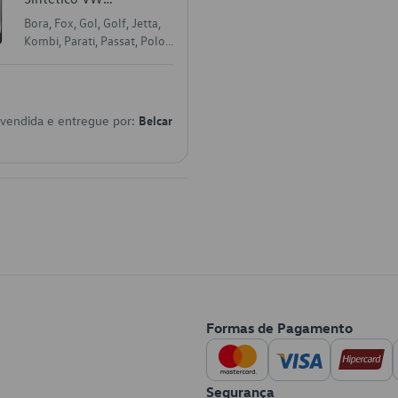
GJZZ502M2BRA
Bora, Fox, Gol, Golf, Jetta,
Kombi, Parati, Passat, Polo,
Saveiro, Touareg, Voyage
 vendida e entregue por:
Belcar
Formas de Pagamento
Segurança