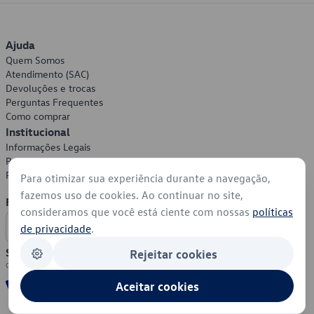
Ajuda
Quem Somos
Atendimento (SAC)
Devoluções e trocas
Perguntas Frequentes
Como comprar
Institucional
Informações Legais
Política de Privacidade
Política de Cookies
Para otimizar sua experiência durante a navegação,
fazemos uso de cookies. Ao continuar no site,
Formas de Pagamento
consideramos que você está ciente com nossas
políticas
de privacidade
.
Segurança
Rejeitar cookies
Aceitar cookies