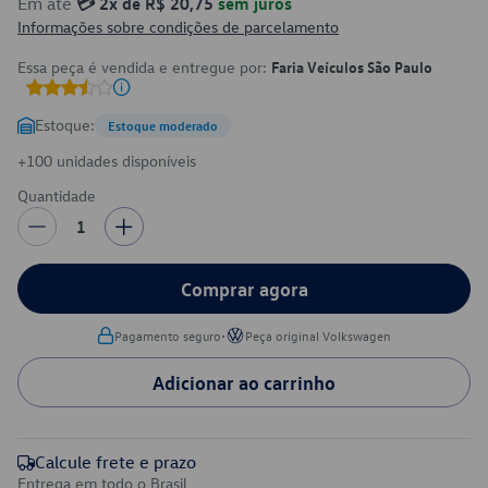
Em até
💳 2x de R$ 20,75
sem juros
Informações sobre condições de parcelamento
Essa peça é vendida e entregue por:
Faria Veículos São Paulo
Estoque:
Estoque moderado
+100 unidades disponíveis
Quantidade
1
Comprar agora
•
Pagamento seguro
Peça original Volkswagen
Adicionar ao carrinho
Calcule frete e prazo
Entrega em todo o Brasil