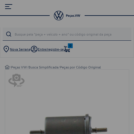
0
Nova Serrana
Entre/registre-se
/
Peças VW
/
Busca Simplificada
/
Peças por Código Original