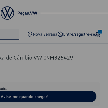
0
Nova Serrana
Entre/registre-se
Caixa de Câmbio VW 09M325429
tado.
Avise-me quando chegar!