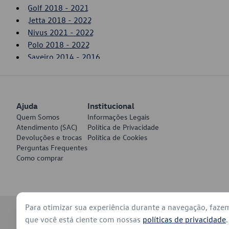
Golf 2018 - 2021
Jetta 2018 - 2022
Nivus 2021 - 2022
Polo 2018 - 2022
Saveiro 2014 - 2016
SpaceFox 2015 - 2019
T-Cross 2020 - 2022
Taos 2021 - 2022
Ajuda
Tiguan 2012 - 2018
Institucional
Quem Somos
Informações Legais
Up! 2014 - 2017
Atendimento (SAC)
Política de Privacidade
Virtus 2018 - 2022
Devoluções e trocas
Política de Cookies
Voyage 2017 - 2022
Perguntas Frequentes
Como comprar
Para otimizar sua experiência durante a navegação, faze
© 2026 - Volkswagen do Brasil - Todos os direitos reservados
que você está ciente com nossas
políticas de privacidade
.