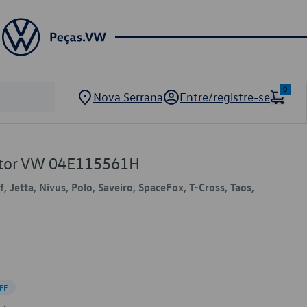
0
Nova Serrana
Entre/registre-se
Motor VW 04E115561H
f, Jetta, Nivus, Polo, Saveiro, SpaceFox, T-Cross, Taos,
FF