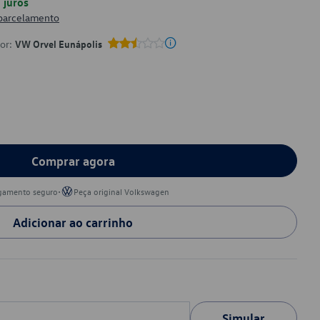
juros
 parcelamento
por:
VW Orvel Eunápolis
Comprar agora
•
gamento seguro
Peça original Volkswagen
Adicionar ao carrinho
Simular