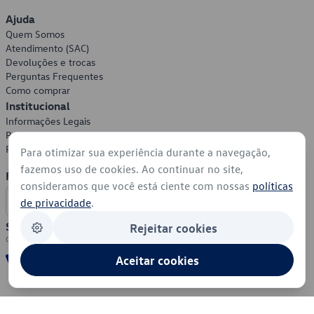
Ajuda
Quem Somos
Atendimento (SAC)
Devoluções e trocas
Perguntas Frequentes
Como comprar
Institucional
Informações Legais
Política de Privacidade
Política de Cookies
Para otimizar sua experiência durante a navegação,
fazemos uso de cookies. Ao continuar no site,
Formas de Pagamento
consideramos que você está ciente com nossas
políticas
de privacidade
.
Segurança
Rejeitar cookies
Aceitar cookies