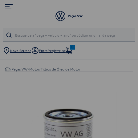
0
Nova Serrana
Entre/registre-se
/
Peças VW
/
Motor
/
Filtros de Óleo de Motor