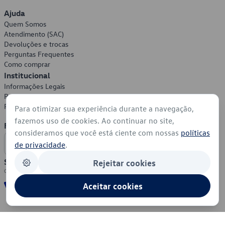
Ajuda
Quem Somos
Atendimento (SAC)
Devoluções e trocas
Perguntas Frequentes
Como comprar
Institucional
Informações Legais
Política de Privacidade
Política de Cookies
Para otimizar sua experiência durante a navegação,
fazemos uso de cookies. Ao continuar no site,
Formas de Pagamento
consideramos que você está ciente com nossas
políticas
de privacidade
.
Segurança
Rejeitar cookies
Aceitar cookies