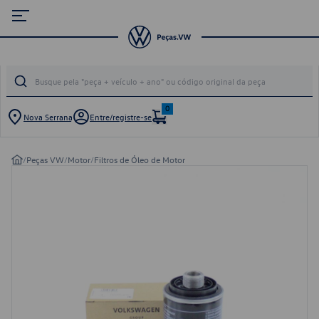
0
Nova Serrana
Entre/registre-se
/
Peças VW
/
Motor
/
Filtros de Óleo de Motor