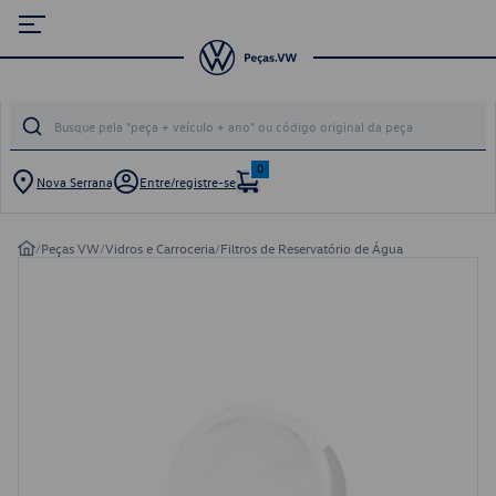
0
Nova Serrana
Entre/registre-se
/
Peças VW
/
Vidros e Carroceria
/
Filtros de Reservatório de Água