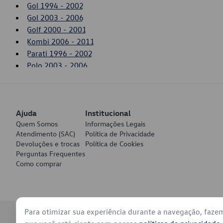
Gol 1994 - 2002
Gol 2003 - 2006
Golf 2000 - 2001
Kombi 2006 - 2011
Parati 1996 - 2002
Polo 2003 - 2006
Saveiro 1994 - 2002
Saveiro 2010 - 2011
Voyage 2009 - 2011
Ajuda
Institucional
Quem Somos
Informações Legais
Atendimento (SAC)
Política de Privacidade
Devoluções e trocas
Política de Cookies
Perguntas Frequentes
Como comprar
Para otimizar sua experiência durante a navegação, faze
© 2026 - Volkswagen do Brasil - Todos os direitos reservados