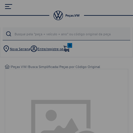
0
Nova Serrana
Entre/registre-se
/
Peças VW
/
Busca Simplificada
/
Peças por Código Original